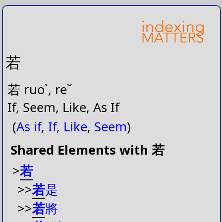
若
若 ruoˋ, reˇ
If, Seem, Like, As If
(
As if
,
If
,
Like
,
Seem
)
Shared Elements with 若
>
若
>>
若
是
>>
若
將