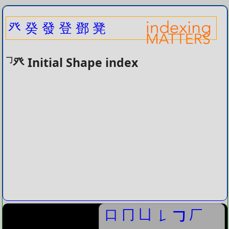
癶
癸
發
登
鄧
凳
癶 Initial Shape index
𠃌
口
冂
凵
厂
𠄌
𠃌