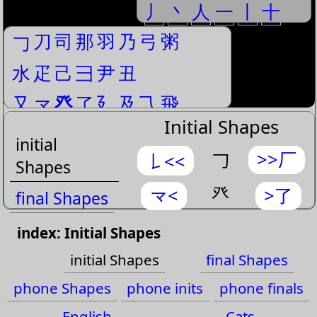
丿
丶
人
一
丨
十
刀
司
那
羽
乃
弓
粥
𠃌
水
疋
己
⺕
尹
丑
又
龴
癶
了
廴
及
⺄
飛
Initial Shapes
initial
>>厂
𠃌
𠄌<<
Shapes
癶
龴<
>了
final Shapes
phone
index: Initial Shapes
Shapes
initial Shapes
final Shapes
phone inits
phone Shapes
phone inits
phone finals
phone finals
English
Cats