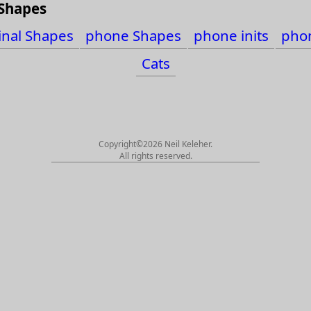
 Shapes
inal Shapes
phone Shapes
phone inits
phon
s
Cats
Copyright©2026 Neil Keleher.
All rights reserved.