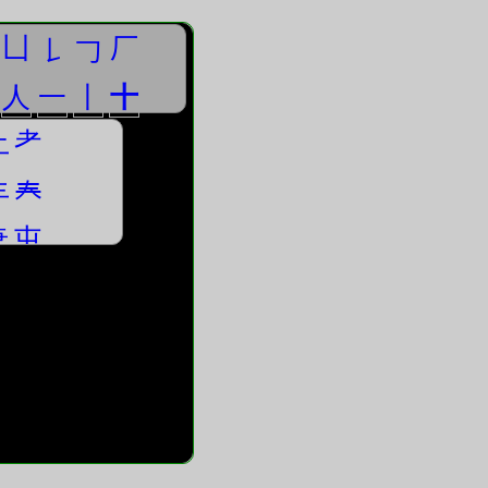
凵
厂
𠄌
𠃌
人
一
丨
十
土
耂
丰
𡗗
疌
屯