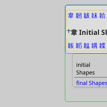
韋
韌
韍
韎
韐
韋 Initial 
十
韔
韜
韞
韝
韘
initial
Shapes
final Shape
phone
Shapes