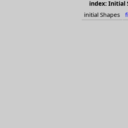
index: Initial
phone inits
initial Shapes
f
phone final
English
Cats