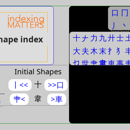
口
冂
丿
丶
十
力
九
廾
士
Shape index
𠂇
大
夫
木
末
扌
犭
乜
世
肀
韋
車
事
Initial Shapes
十
丨<<
>>口
韋
肀<
>車
s