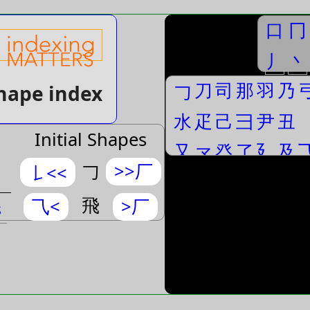
口
冂
丿
丶
刀
司
那
羽
乃
Shape index
𠃌
水
疋
己
⺕
尹
丑
Initial Shapes
又
龴
癶
了
廴
及
>>厂
𠃌
𠄌<<
飛
⺄<
>厂
s