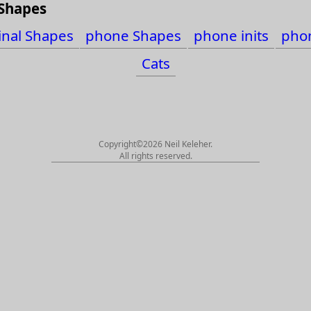
 Shapes
s
inal Shapes
phone Shapes
phone inits
phon
Cats
Copyright©2026 Neil Keleher.
All rights reserved.