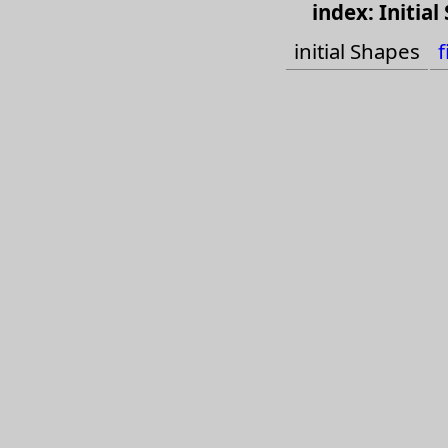
index: Initial
phone final
initial Shapes
f
English
Cats