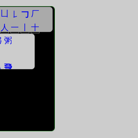
凵
厂
𠄌
𠃌
人
一
丨
十
弓
粥
⺄
飛