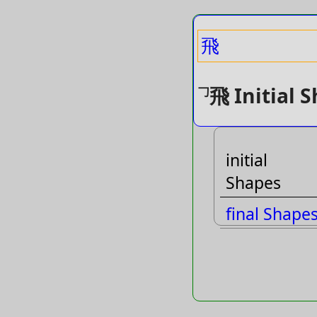
飛
飛 Initial 
𠃌
initial
Shapes
final Shape
phone
Shapes
phone inits