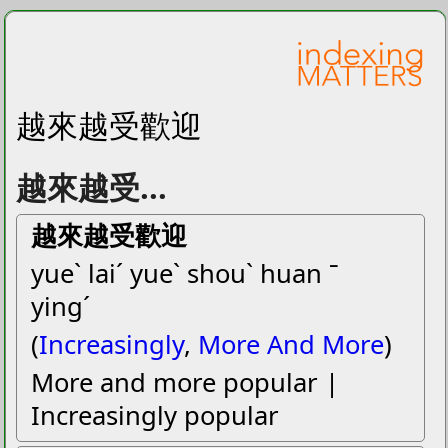
越來越受歡迎
越來越受...
越來越受歡迎
yueˋ laiˊ yueˋ shouˋ huan ˉ
yingˊ
(
Increasingly
,
More And More
)
More and more popular |
Increasingly popular