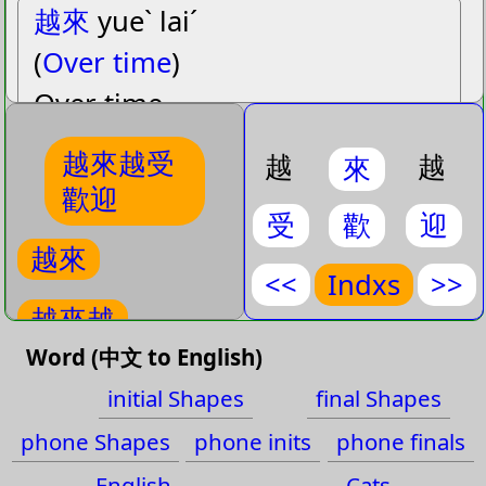
越來
yueˋ laiˊ
(
Over time
)
Over time
越來越
越來越受
越
越
來
歡迎
yueˋ laiˊ yueˋ
受
歡
迎
(
More and
)
越來
More and more…
<<
Indxs
>>
越來越
受歡迎
Word (中文 to English)
受歡迎
shouˋ huanˉ yingˊ
initial Shapes
final Shapes
(
Popular
)
歡迎
phone Shapes
phone inits
phone finals
Popular
English
Cats