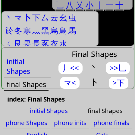
乚
八
乂
小
丨
一
十
丶
龴
卜
下
厶
云
幺
虫
於
冬
寒
灬
黑
烏
鳥
馬
ㄑ
艮
畏
長
豕
衣
水
Final Shapes
initial
丶
丿<<
>>乚
Shapes
卜
龴<
>下
final Shapes
phone
index: Final Shapes
Shapes
initial Shapes
final Shapes
phone inits
phone Shapes
phone inits
phone finals
phone finals
English
Cats