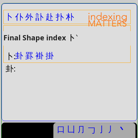
卜
仆
外
訃
赴
扑
朴
Final Shape index 卜
丶
卦
罫
褂
掛
卜:
卦:
口
凵
⺆
亅
丿
丶
𠃌