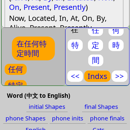
On
,
Present
,
Presently
)
Now, Located, In, At, On, By,
Alive, Present, Presently
在
任
何
任何
renˋ heˊ
在任何特
特
定
時
定時間
(
Any
,
Whatever
,
Whichever
)
間
Any, Whatever, Whichever
任何
<<
Indxs
>>
特定
teˋ dingˋ
特定
(
Given
,
Particular
,
Specially
Word (中文 to English)
designated
,
Specific
,
Specified
,
定時
initial Shapes
final Shapes
Specifies
,
Specify
,
Specifying
,
時間
phone Shapes
phone inits
phone finals
To specify
)
English
Cats