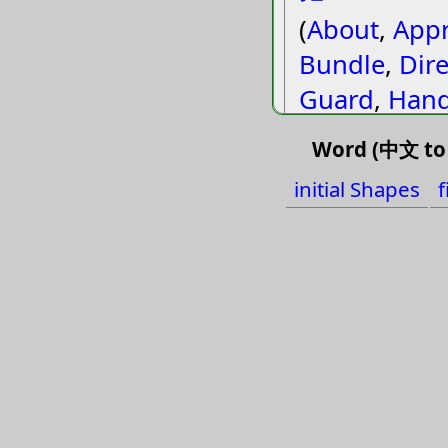
(
About
,
Appr
Bundle
,
Dire
Guard
,
Hand
Make
,
Regar
Word (中文 to 
Watch over
)
initial Shapes
f
Take, Handle
Bundle, Aro
Approximate
Watch over,
Manufacture)
Object, (ba4
最好
zuiˋ ha