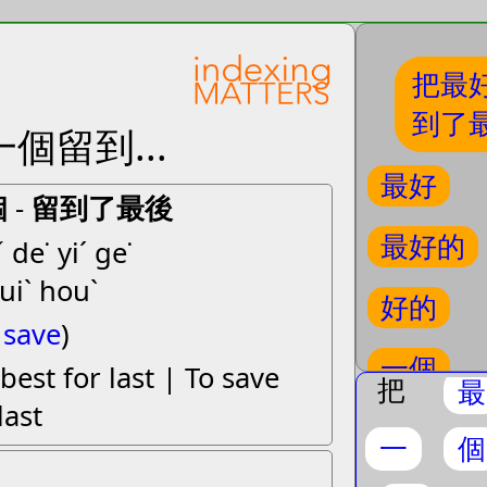
把最
到了
個留到...
最好
個
-
留到了最後
最好的
 de˙ yiˊ ge˙
zuiˋ houˋ
好的
 save
)
一個
best for last | To save
把
最
last
到了
一
個