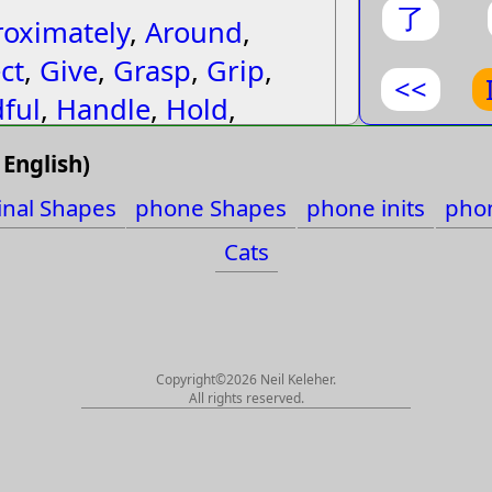
最後
了
oximately
,
Around
,
把
ct
,
Give
,
Grasp
,
Grip
,
<<
ful
,
Handle
,
Hold
,
最
d as
,
Sworn
,
Take
,
English)
好
inal Shapes
phone Shapes
phone inits
phon
, Hold, Grasp, Handful,
的
Cats
und, About,
ly, Sworn, Give, Guard,
一
 Make (Not
個
, Regard as, Direct
Copyright©2026 Neil Keleher.
All rights reserved.
), A handle, A grip
留
oˇ