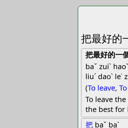
把最好的一
把最好的一
baˇ zuiˋ haoˇ
liuˊ daoˋ le˙ 
(
To leave
,
To
To leave the 
the best for 
把
baˇ baˋ