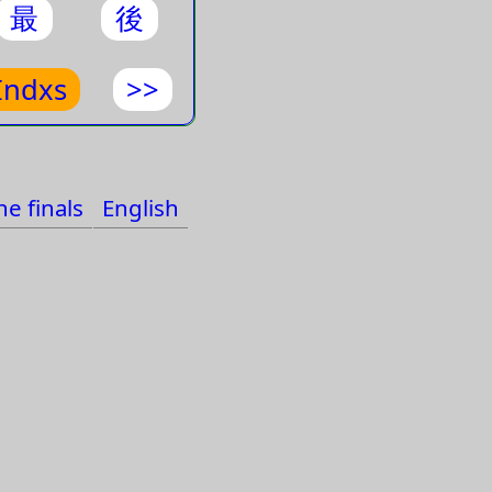
最
後
Indxs
>>
e finals
English